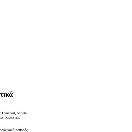
τικά
 Transport, Simple
kes, Rivers and
ράς και Διασποράς,