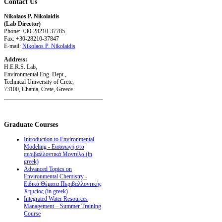
Contact
Us
Nikolaos P. Nikolaidis
(Lab Director)
Phone: +30-28210-37785
Fax: +30-28210-37847
E-mail:
Nikolaos P. Nikolaidis
Address:
H.E.R.S. Lab,
Environmental Eng. Dept.,
Technical University of Crete,
73100, Chania, Crete, Greece
Graduate
Courses
Introduction to Environmental
Modeling - Εισαγωγή στα
περιβαλλοντικά Μοντέλα (in
greek)
Advanced Topics on
Environmental Chemistry -
Ειδικά Θέματα Περιβαλλοντικής
Χημείας (in greek)
Integrated Water Resources
Management – Summer Training
Course