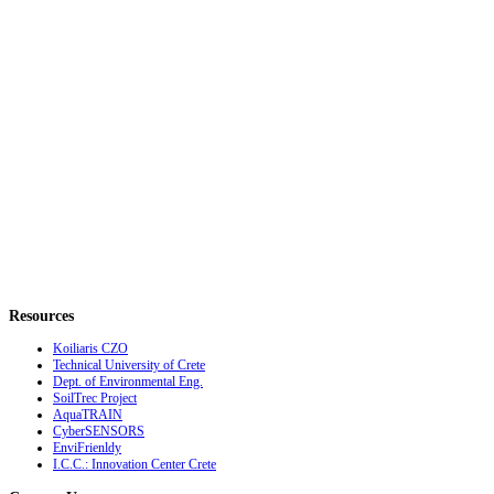
Resources
Koiliaris CZO
Technical University of Crete
Dept. of Environmental Eng.
SoilTrec Project
AquaTRAIN
CyberSENSORS
EnviFrienldy
I.C.C.: Innovation Center Crete