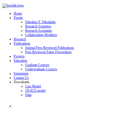
Home
People
Nikolaos P. Nikolaidis
Research Scientists
Research Assistants
Collaborating Members
Research
Publications
Journal Peer-Reviewed Publications
Peer-Reviewed Paper Proceedings
Projects
Education
Graduate Courses
Undergraduate Courses
Equipment
Contact Us
Downloads
Cast Model
1D-ICZ-model
Data