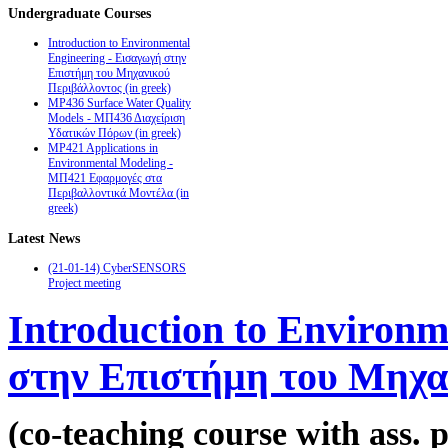
Undergraduate
Courses
Introduction to Environmental
Engineering - Εισαγωγή στην
Επιστήμη του Μηχανικού
Περιβάλλοντος (in greek)
MP436 Surface Water Quality
Models - ΜΠ436 Διαχείριση
Υδατικών Πόρων (in greek)
MP421 Applications in
Environmental Modeling -
ΜΠ421 Εφαρμογές στα
Περιβαλλοντικά Μοντέλα (in
greek)
Latest
News
(21-01-14) CyberSENSORS
Project meeting
Introduction to Environm
στην Επιστήμη του Μηχαν
(co-teaching course with ass. p