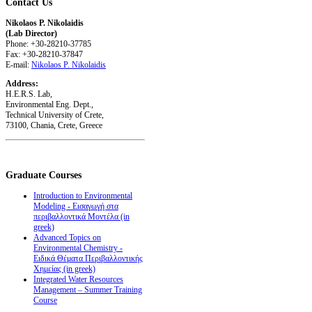
Contact
Us
Nikolaos P. Nikolaidis
(Lab Director)
Phone: +30-28210-37785
Fax: +30-28210-37847
E-mail:
Nikolaos P. Nikolaidis
Address:
H.E.R.S. Lab,
Environmental Eng. Dept.,
Technical University of Crete,
73100, Chania, Crete, Greece
Graduate
Courses
Introduction to Environmental
Modeling - Εισαγωγή στα
περιβαλλοντικά Μοντέλα (in
greek)
Advanced Topics on
Environmental Chemistry -
Ειδικά Θέματα Περιβαλλοντικής
Χημείας (in greek)
Integrated Water Resources
Management – Summer Training
Course