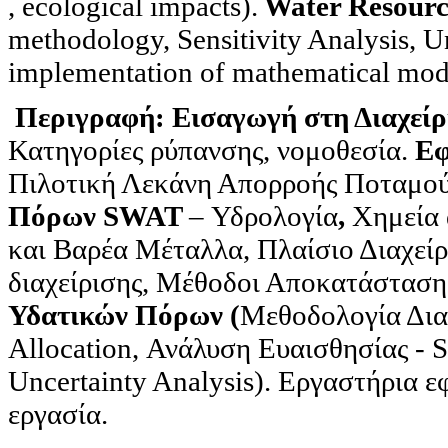
, ecological impacts).
Water Resour
methodology, Sensitivity Analysis, Un
implementation of mathematical model
Περιγραφή: Εισαγωγή στη Διαχεί
Κατηγορίες ρύπανσης, νομοθεσία.
Εφ
Πιλοτική Λεκάνη Απορροής Ποταμο
Πόρων
SWAT
– Υδρολογία
,
Χημεία
και Βαρέα Μέταλλα, Πλαίσιο Διαχείρ
διαχείρισης, Μέθοδοι Αποκατάστασης
Υδατικών Πόρων (
Μεθοδολογία Δια
Allocation, Ανάλυση Ευαισθησίας - S
Uncertainty Analysis). Εργαστήρια 
εργασία.