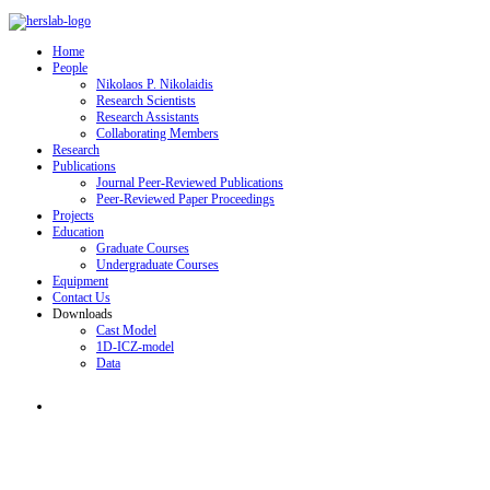
Home
People
Nikolaos P. Nikolaidis
Research Scientists
Research Assistants
Collaborating Members
Research
Publications
Journal Peer-Reviewed Publications
Peer-Reviewed Paper Proceedings
Projects
Education
Graduate Courses
Undergraduate Courses
Equipment
Contact Us
Downloads
Cast Model
1D-ICZ-model
Data