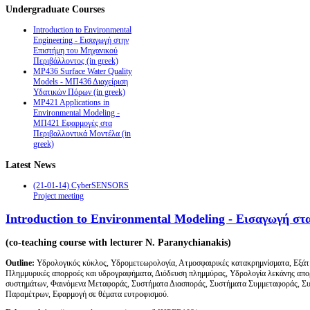
Undergraduate
Courses
Introduction to Environmental
Engineering - Εισαγωγή στην
Επιστήμη του Μηχανικού
Περιβάλλοντος (in greek)
MP436 Surface Water Quality
Models - ΜΠ436 Διαχείριση
Υδατικών Πόρων (in greek)
MP421 Applications in
Environmental Modeling -
ΜΠ421 Εφαρμογές στα
Περιβαλλοντικά Μοντέλα (in
greek)
Latest
News
(21-01-14) CyberSENSORS
Project meeting
Introduction to Environmental Modeling - Εισαγωγή στ
(co-teaching course with lecturer N. Paranychianakis)
Outline:
Υδρολογικός κύκλος, Υδρομετεωρολογία, Ατμοσφαιρικές κατακρημνίσματα, Εξάτμι
Πλημμυρικές απορροές και υδρογραφήματα, Διόδευση πλημμύρας, Υδρολογία λεκάνης απορ
συστημάτων, Φαινόμενα Μεταφοράς, Συστήματα Διασποράς, Συστήματα Συμμεταφοράς, Συ
Παραμέτρων, Εφαρμογή σε θέματα ευτροφισμού.