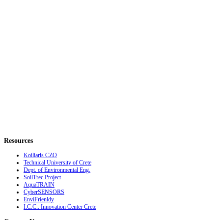
Resources
Koiliaris CZO
Technical University of Crete
Dept. of Environmental Eng.
SoilTrec Project
AquaTRAIN
CyberSENSORS
EnviFrienldy
I.C.C.: Innovation Center Crete