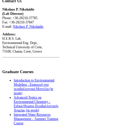
Contact
Us
Nikolaos P. Nikolaidis
(Lab Director)
Phone: +30-28210-37785
Fax: +30-28210-37847
E-mail:
Nikolaos P. Nikolaidis
Address:
H.E.R.S. Lab,
Environmental Eng. Dept.,
Technical University of Crete,
73100, Chania, Crete, Greece
Graduate
Courses
Introduction to Environmental
Modeling - Εισαγωγή στα
περιβαλλοντικά Μοντέλα (in
greek)
Advanced Topics on
Environmental Chemistry -
Ειδικά Θέματα Περιβαλλοντικής
Χημείας (in greek)
Integrated Water Resources
Management – Summer Training
Course