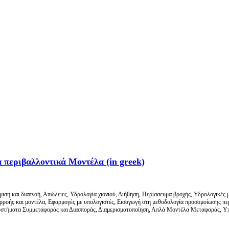
α περιβαλλοντικά Μοντέλα (in greek)
ση και διαπνοή, Απώλειες, Υδρολογία χιονιού, Διήθηση, Περίσσευμα βροχής, Υδρολογικές μ
ροής και μοντέλα, Εφαρμογές με υπολογιστές, Εισαγωγή στη μεθοδολογία προσομοίωσης πε
στήματα Συμμεταφοράς και Διασποράς, Διαμερισματοποίηση, Απλά Μοντέλα Μεταφοράς, Υ